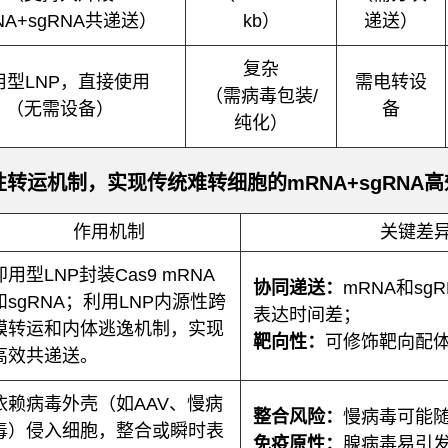
NA+sgRNA共递送）
kb）
递送）
复杂
用型LNP，直接使用
需电转设
（需病毒包装/
（无需设备）
备
纯化）
转运机制，实现传统难转细胞的mRNA+sgRNA
作用机制
关键差
即用型LNP封装Cas9 mRNA
协同递送：
mRNA和sg
和sgRNA；利用LNP内源性跨
表达时间差；
膜转运和内体逃逸机制，实现
靶向性：
可修饰靶向配
高效共递送。
依赖病毒外壳（如AAV、慢病
整合风险：
慢病毒可能
毒）侵入细胞，整合或瞬时表
免疫原性：
腺病毒易引