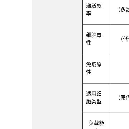
递送效
（多
率
细胞毒
（低
性
免疫原
性
适用细
（原
胞类型
负载能