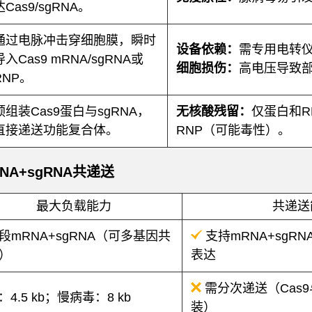
达Cas9/sgRNA。
通过电脉冲击穿细胞膜，瞬时
设备依赖：
需专用电转
导入Cas9 mRNA/sgRNA或
细胞损伤：
高电压导致
RNP。
预组装Cas9蛋白与sgRNA，
无核酸残留：
仅蛋白和R
直接递送功能复合体。
RNP（可能毒性）。
A+sgRNA共递送
最大负载能力
共递送
段mRNA+sgRNA（可多基因共
支持mRNA+sgR
）
表达
需分次递送（Cas9
：4.5 kb；慢病毒：8 kb
装）