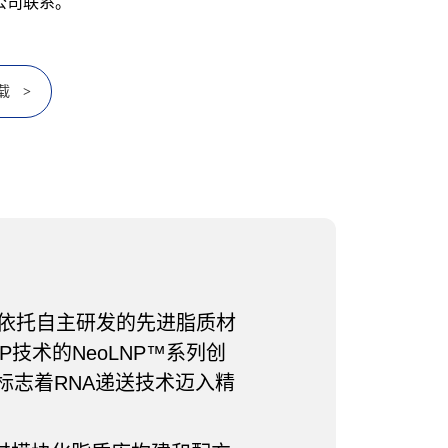
，与公司联系。
载
>
依托自主研发的先进脂质材
技术的NeoLNP™系列创
标志着RNA递送技术迈入精