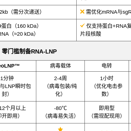
-12kb（需分次递送）
需优化mRNA与sg
9蛋白（160 kDa）
仅支持蛋白+RNA
RNA（≈20 kDa）
片段核酸
零门槛制备RNA-LNP
eoLNP™
病毒载体
电转
1分钟
2-4周
1小时
A与LNP瞬时包
（病毒包装/纯
（优化电击参
封）
化）
数）
 12个月以上
-80℃
即用型
即开即用）
（病毒易失活）
（需现配现用）