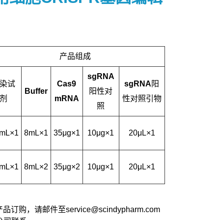
产品组成
sgRNA
染试
Cas9
sgRNA阳
Buffer
阳性对
剂
mRNA
性对照引物
照
5mL×1
8mL×1
35μg×1
10μg×1
20μL×1
0mL×1
8mL×2
35μg×2
10μg×1
20μL×1
，请邮件至service@scindypharm.com