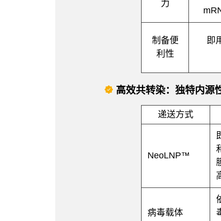
力
mR
制备便
即
利性
高效共转染：独特内源性
递送方式
NeoLNP™
病毒载体