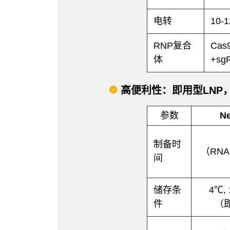
电转
10
RNP复合
Cas
体
+sg
高便利性：即用型LNP，
参数
N
制备时
（RN
间
储存条
4℃,
件
（