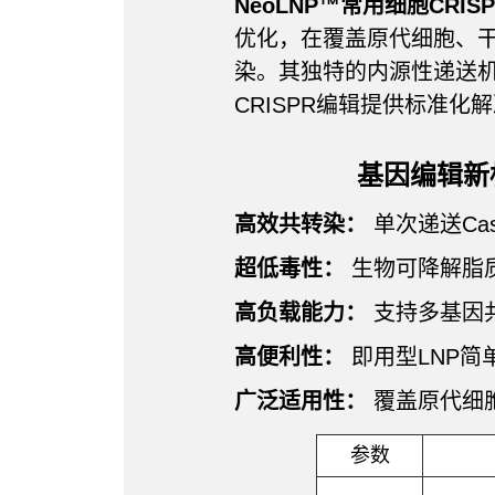
NeoLNP™常用细胞CRIS
优化，在覆盖原代细胞、干
染。其独特的内源性递送
CRISPR编辑提供标准化
基因编辑新标
高效共转染：
单次递送Cas
超低毒性：
生物可降解脂
高负载能力：
支持多基因共递送
高便利性：
即用型LNP简
广泛适用性：
覆盖原代细
参数