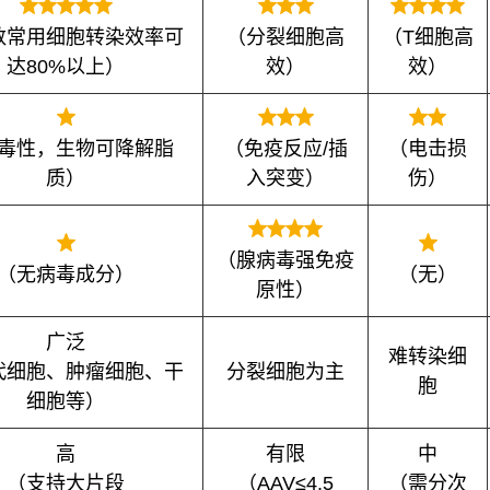
数常用细胞转染效率可
（分裂细胞高
（T细胞高
达80%以上）
效）
效）
毒性，生物可降解脂
（免疫反应/插
（电击损
质）
入突变）
伤）
（腺病毒强免疫
（无病毒成分）
（无）
原性）
广泛
难转染细
代细胞、肿瘤细胞、干
分裂细胞为主
胞
细胞等）
高
有限
中
（支持大片段
（AAV≤4.5
（需分次