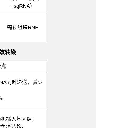
+sgRNA）
需预组装RNP
高效转染
异点
RNA同时递送，减少
体。
随机插入基因组；
发免疫清除。