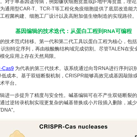
。对于单基因遗传病，例如镰状细胞贫血或β-地中海贫血，理
通用型CAR-T、TCR-T等工程化免疫细胞提供了底层改造能
工程菌构建、细胞工厂设计以及高附加值生物制造的实现路径。
基因编辑的技术迭代：从蛋白工程到RNA可编程
显的技术范式转移。第一代和第二代工具以蛋白工程为核心，包
白识别特定序列，再由核酸酶结构域完成切割。尽管TALEN在
模化应用上存在天然局限。
-Cas9
为代表的第三代技术。该系统通过向导RNA进行序列识别，
降低成本。基于双链断裂机制，CRISPR能够高效完成基因敲除
术平台。
辑进一步提升了精度与安全性。碱基编辑可在不产生双链断裂的
通过逆转录机制实现更复杂的碱基替换或小片段插入删除，减少
DNA”。