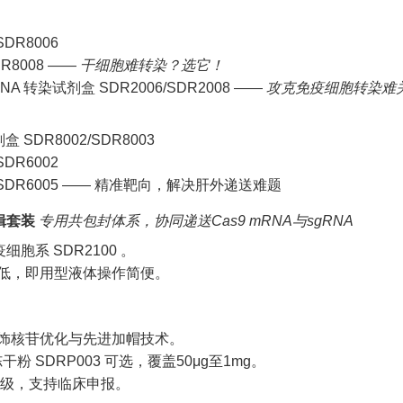
DR8006
R8008 ——
干细胞难转染？选它！
 转染试剂盒 SDR2006/SDR2008 ——
攻克免疫细胞转染难
SDR8002/SDR8003
DR6002
SDR6005 —— 精准靶向，解决肝外递送难题
编辑套装
专用共包封体系，协同递送Cas9 mRNA与sgRNA
细胞系 SDR2100 。
低，即用型液体操作简便。
饰核苷优化与先进加帽技术。
 冻干粉 SDRP003 可选，覆盖50μg至1mg。
P级，支持临床申报。