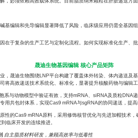
易降解，必须依赖高效载体系统。目前脂质纳米颗粒在肝脏递送方
碱基编辑和先导编辑显著降低了风险，临床级应用仍需全基因组
因在于复杂的生产工艺与定制化流程。如何实现标准化生产、批
晟迪生物基因编辑 核心产品矩阵
业，晟迪生物围绕LNP平台构建了覆盖体外转染、体内递送及
司将高效递送技术系统化、标准化，显著提升核酸药物与编辑工
细胞系与动物模型中验证有效，支持mRNA、siRNA及质粒DN
用共包封体系，实现Cas9 mRNA与sgRNA的协同递送，提
原性的Cas9 mRNA原料，采用修饰核苷优化与先进加帽技术
究到临床开发的连续推进。
剂
自主脂质材料研发，兼顾高效率与低毒性