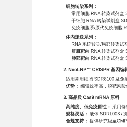
细胞转染系列：
常用细胞 RNA 转染试剂盒 S
干细胞 RNA 转染试剂盒 SD
免疫细胞系/原代免疫细胞 RNA
体内递送系列：
RNA 系统转染/局部转染试剂盒 
肝脏靶向
RNA 转染试剂盒 S
肺部靶向
RNA 转染试剂盒 
2. NeoLNP™ CRISPR 基因
适用常用细胞 SDR8100 及免疫
优势：
编辑效率高，脱靶风险
3. 高品质 Cas9 mRNA 原料
高纯度、低免疫原性：
采用修
规格灵活：
液体 SDRL003 /
合规支持：
提供研究级至GM